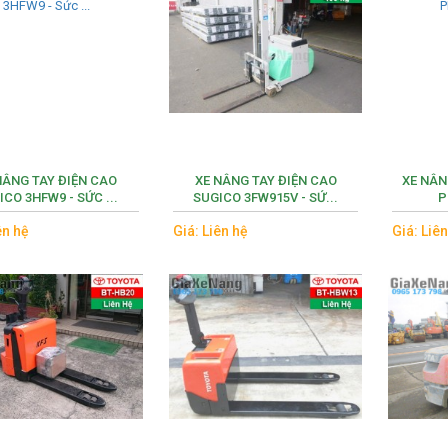
NÂNG TAY ĐIỆN CAO
XE NÂNG TAY ĐIỆN CAO
XE NÂN
ICO 3HFW9 - SỨC ...
SUGICO 3FW915V - SỨ...
P
ên hệ
Giá: Liên hệ
Giá: Liê