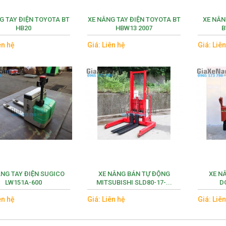
G TAY ĐIỆN TOYOTA BT
XE NÂNG TAY ĐIỆN TOYOTA BT
XE NÂN
HB20
HBW13 2007
B
ên hệ
Giá: Liên hệ
Giá: Liê
ÂNG TAY ĐIỆN SUGICO
XE NÂNG BÁN TỰ ĐỘNG
XE N
LW151A-600
MITSUBISHI SLD80-17-...
D
ên hệ
Giá: Liên hệ
Giá: Liê