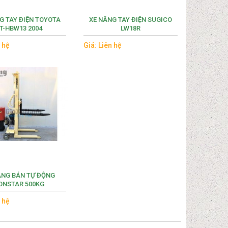
G TAY ĐIỆN TOYOTA
XE NÂNG TAY ĐIỆN SUGICO
T-HBW13 2004
LW18R
n hệ
Giá: Liên hệ
ÂNG BÁN TỰ ĐỘNG
ONSTAR 500KG
n hệ