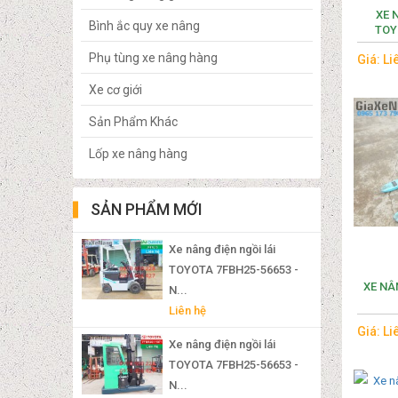
XE 
Bình ắc quy xe nâng
TOY
Phụ tùng xe nâng hàng
Giá: Li
Xe cơ giới
Sản Phẩm Khác
Lốp xe nâng hàng
SẢN PHẨM MỚI
Xe nâng điện ngồi lái
TOYOTA 7FBH25-56653 -
XE NÂ
N...
Liên hệ
Giá: Li
Xe nâng điện ngồi lái
TOYOTA 7FBH25-56653 -
N...