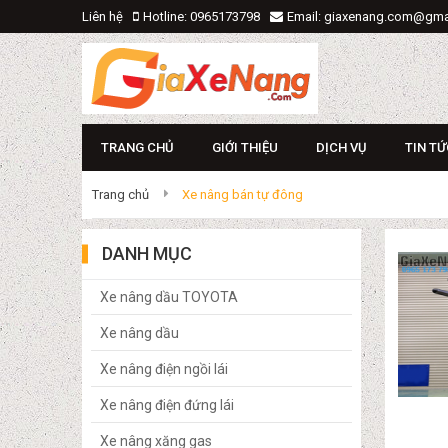
Liên hệ
Hotline: 0965173798
Email: giaxenang.com@gma
TRANG CHỦ
GIỚI THIỆU
DỊCH VỤ
TIN TỨ
Trang chủ
Xe nâng bán tự đông
DANH MỤC
Xe nâng dầu TOYOTA
Xe nâng dầu
Xe nâng điện ngồi lái
Xe nâng điện đứng lái
Xe nâng xăng gas