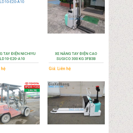
G TAY ĐIỆN NICHIYU
XE NÂNG TAY ĐIỆN CAO
LD10-E20-A10
SUGICO 300 KG 3FB3B
n hệ
Giá: Liên hệ