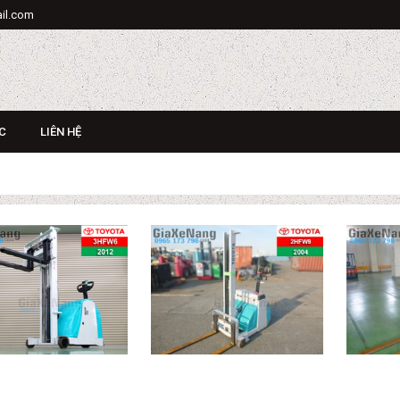
il.com
C
LIÊN HỆ