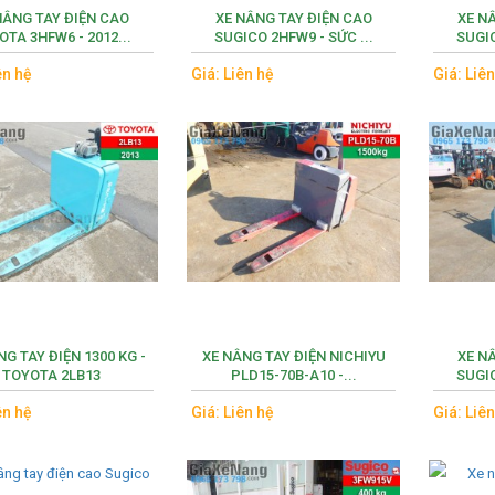
NÂNG TAY ĐIỆN CAO
XE NÂNG TAY ĐIỆN CAO
XE N
OTA 3HFW6 - 2012...
SUGICO 2HFW9 - SỨC ...
SUGIC
ên hệ
Giá: Liên hệ
Giá: Liê
NG TAY ĐIỆN 1300 KG -
XE NÂNG TAY ĐIỆN NICHIYU
XE N
TOYOTA 2LB13
PLD15-70B-A10 -...
SUGIC
ên hệ
Giá: Liên hệ
Giá: Liê