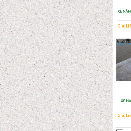
XE NÂN
Giá: Li
XE N
Giá: Li