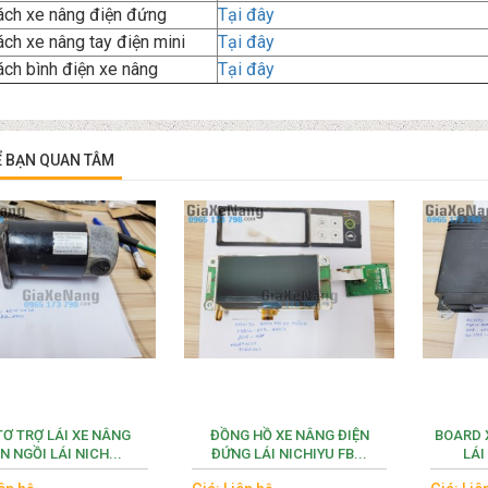
ách xe nâng điện đứng
Tại đây
ch xe nâng tay điện mini
Tại đây
ch bình điện xe nâng
Tại đây
Ể BẠN QUAN TÂM
TƠ TRỢ LÁI XE NÂNG
ĐỒNG HỒ XE NÂNG ĐIỆN
BOARD 
N NGỒI LÁI NICH...
ĐỨNG LÁI NICHIYU FB...
LÁI