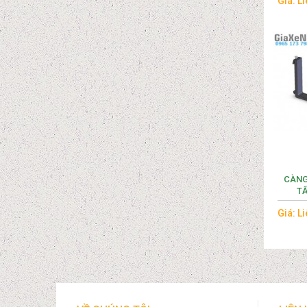
Giá: L
CÀNG 
TẤ
Giá: L