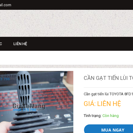
il.com
C
LIÊN HỆ
CẦN GẠT TIẾN LÙI T
Cần gạt tiến lùi TOYOTA 8FD
GIÁ: LIÊN HỆ
Tình trạng:
Còn hàng
MUA NGAY