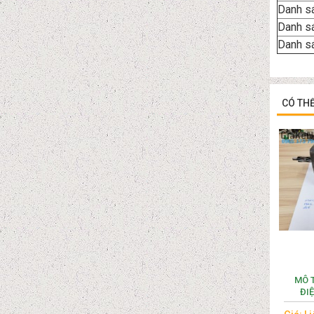
Danh s
Danh sá
Danh sá
CÓ TH
MÔ 
ĐIỆ