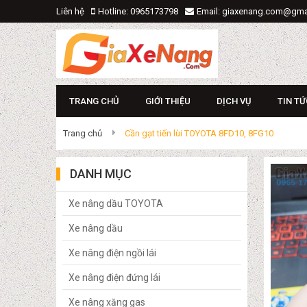
Liên hệ
Hotline: 0965173798
Email: giaxenang.com@gma
TRANG CHỦ
GIỚI THIỆU
DỊCH VỤ
TIN TỨ
Trang chủ
Cần gạt tiến lùi TOYOTA 8FD10, 8FG10
DANH MỤC
Xe nâng dầu TOYOTA
Xe nâng dầu
Xe nâng điện ngồi lái
Xe nâng điện đứng lái
Xe nâng xăng gas