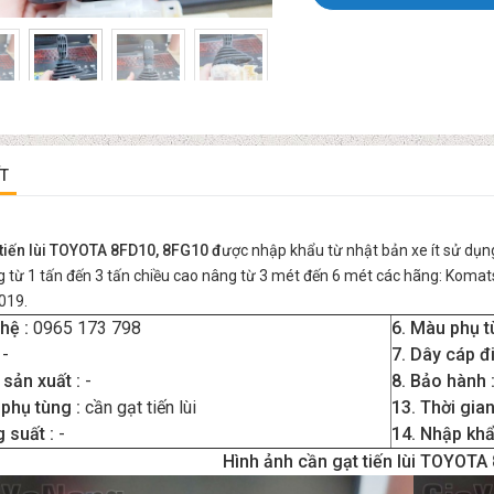
ẾT
 tiến lùi TOYOTA 8FD10, 8FG10 đ
ược nhập khẩu từ nhật bản xe ít sử dụn
 từ 1 tấn đến 3 tấn chiều cao nâng từ 3 mét đến 6 mét các hãng: Komatsu
019.
hệ :
0965 173 798
6. Màu phụ t
:
-
7. Dây cáp đ
sản xuất :
-
8. Bảo hành 
 phụ tùng :
cần gạt tiến lùi
13. Thời gia
 suất :
-
14. Nhập khẩ
Hình ảnh cần gạt tiến lùi TOYOT