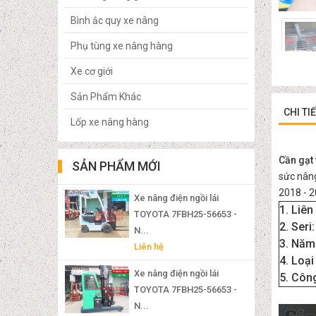
Bình ắc quy xe nâng
Phụ tùng xe nâng hàng
Xe cơ giới
Sản Phẩm Khác
CHI TI
Lốp xe nâng hàng
Cần gạt
SẢN PHẨM MỚI
sức nâng
2018 - 2
Xe nâng điện ngồi lái
1. Liên 
TOYOTA 7FBH25-56653 -
2. Seri
N...
3. Năm 
Liên hệ
4. Loại
Xe nâng điện ngồi lái
5. Công
TOYOTA 7FBH25-56653 -
N...