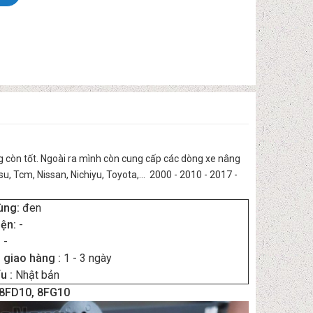
g còn tốt. Ngoài ra mình còn cung cấp các dòng xe nâng
, Tcm, Nissan, Nichiyu, Toyota,... 2000 - 2010 - 2017 -
ùng:
đen
iện:
-
:
-
n giao hàng :
1 - 3 ngày
u :
Nhật bản
A 8FD10, 8FG10