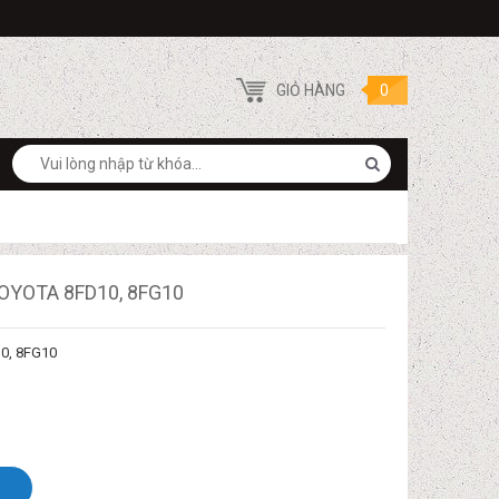
GIỎ HÀNG
0
Search
OYOTA 8FD10, 8FG10
10, 8FG10