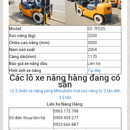
Model:
02-7FD25
Sức nâng (kg):
2500
Chiều cao nâng (mm):
3000
Năm sản xuất:
2004
Càng dài(mm):
1170
Báo giá xe nâng dầu
Liên hệ
Hình ảnh xe nâng
Tại đây
Các lô xe nâng hàng đang có
sẵn
Lô 3 chiếc xe nâng xăng Mitsubishi mới sức nâng từ 2 tấn đến
2.5 tấn
Liên Xe Nâng Hàng:
0965 173 798
Số điện thoại liên hệ:
0909 459 277
0923 666 887