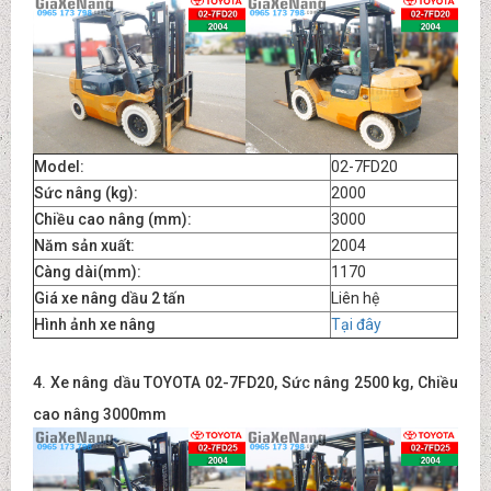
Model:
02-7FD20
Sức nâng (kg):
2000
Chiều cao nâng (mm):
3000
Năm sản xuất:
2004
Càng dài(mm):
1170
Giá xe nâng dầu 2 tấn
Liên hệ
Hình ảnh xe nâng
Tại đây
4. Xe nâng dầu TOYOTA 02-7FD20, Sức nâng 2500 kg, Chiều
cao nâng 3000mm