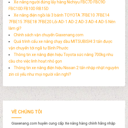
Xe nâng người đứng lấy hàng Nichiyu FBC7D FBC9D
FBC10D FB10D RB15D
Xe nâng điện ngồi lái 3 bánh TOYOTA 7FBE10 7FBE14
7FBE15 7FBE18 7FBE20 Lỗi AD-1 AD-2 AD-3 AD-4 AD-5 Nên
làm gì?
Chính sách vận chuyển Giaxenang.com
Quá trình cẩu xe nâng chạy dầu MITSUBISHI 3 tấn được
vận chuyển tới ngã tư Bình Phước
Thông tin xe nâng điện hiệu Toyota sức nâng 700kg nhu
cầu cho việc linh hoạt nhỏ gọn
Thông tin xe nâng điện hiệu Nissan 2 tấn nhập nhật nguyên
zin có yếu như mọi người vẫn nghĩ?
VỀ CHÚNG TÔI
Giaxenang.com huyên cung cấp Xe nâng hàng chính hãng nhập