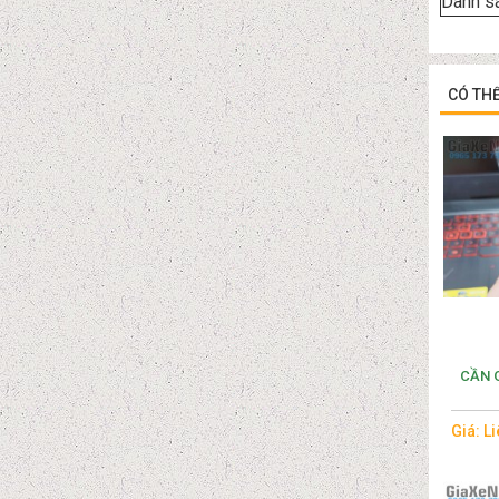
Danh sá
CÓ TH
CẦN 
Giá: L