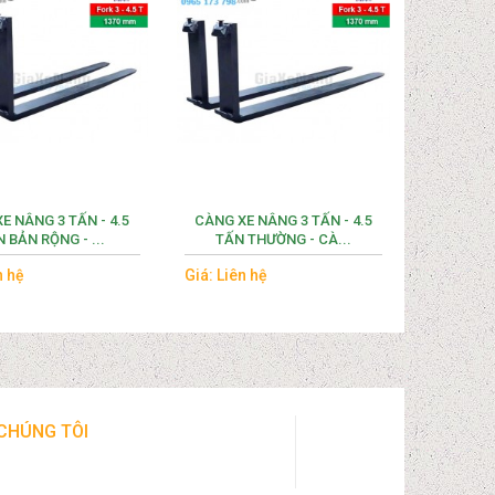
E NÂNG 3 TẤN - 4.5
CÀNG XE NÂNG 3 TẤN - 4.5
 BẢN RỘNG - ...
TẤN THƯỜNG - CÀ...
n hệ
Giá: Liên hệ
 CHÚNG TÔI