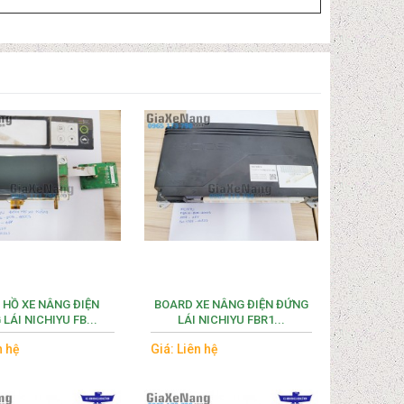
 HỒ XE NÂNG ĐIỆN
BOARD XE NÂNG ĐIỆN ĐỨNG
LÁI NICHIYU FB...
LÁI NICHIYU FBR1...
n hệ
Giá: Liên hệ