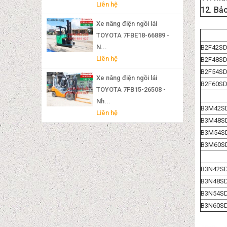
Liên hệ
12. Bảo
Xe nâng điện ngồi lái
TOYOTA 7FBE18-66889 -
N...
B2F42SD /
Liên hệ
B2F48SD /
B2F54SD /
Xe nâng điện ngồi lái
B2F60SD /
TOYOTA 7FB15-26508 -
Nh...
B3M42SD 
Liên hệ
B3M48SD 
B3M54SD 
B3M60SD 
B3N42SD 
B3N48SD 
B3N54SD 
B3N60SD 