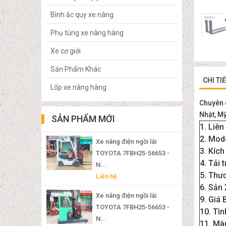
Bình ắc quy xe nâng
Phụ tùng xe nâng hàng
Xe cơ giới
Sản Phẩm Khác
CHI TI
Lốp xe nâng hàng
Chuyên c
Nhật, Mỹ
SẢN PHẨM MỚI
1. Liên 
2. Mode
Xe nâng điện ngồi lái
3. Kích
TOYOTA 7FBH25-56653 -
4. Tải t
N...
5. Thươ
Liên hệ
6. Sản 
Xe nâng điện ngồi lái
9. Giá 
TOYOTA 7FBH25-56653 -
10. Tìn
N...
11. Màu