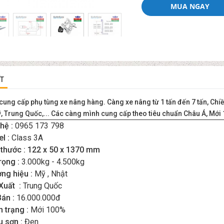
MUA NGAY
ẾT
ung cấp phụ tùng xe nâng hàng. Càng xe nâng từ 1 tấn đến 7 tấn, Chi
, Trung Quốc,... Các càng mình cung cấp theo tiêu chuẩn Châu Á, Mới
hệ :
0965 173 798
l :
Class 3A
 thước : 122 x 50 x 1370 mm
rọng :
3.000kg - 4.500kg
ng hiệu :
Mỹ , Nhật
Xuất :
Trung Quốc
Bán :
16.000.000đ
h trạng :
Mới 100%
 sơn :
Đen