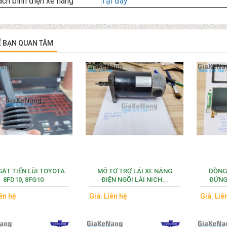
ch bình điện xe nâng
Tại đây
Ể BẠN QUAN TÂM
GẠT TIẾN LÙI TOYOTA
MÔ TƠ TRỢ LÁI XE NÂNG
ĐỒNG
8FD10, 8FG10
ĐIỆN NGỒI LÁI NICH...
ĐỨNG 
iên hệ
Giá: Liên hệ
Giá: Liê