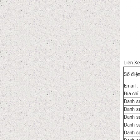
Liên Xe
Số điện 
Email :
Địa chỉ
Danh s
Danh s
Danh sá
Danh s
Danh sá