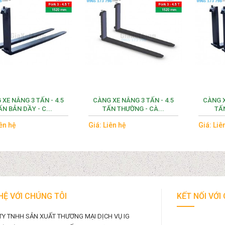
XE NÂNG 3 TẤN - 4.5
CÀNG XE NÂNG 3 TẤN - 4.5
CÀNG X
ẤN BẢN DẦY - C...
TẤN THƯỜNG - CÀ...
TẤN
iên hệ
Giá: Liên hệ
Giá: Liê
 HỆ VỚI CHÚNG TÔI
KẾT NỐI VỚI
TY TNHH SẢN XUẤT THƯƠNG MẠI DỊCH VỤ IG