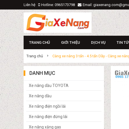
Liên hệ
Hotline: 0965173798
Email: giaxenang.com@gma
TRANG CHỦ
GIỚI THIỆU
DỊCH VỤ
TIN TỨ
Trang chủ
Càng xe nâng 3 tấn - 4.5 tấn Dầy - Càng xe n
DANH MỤC
Xe nâng dầu TOYOTA
Xe nâng dầu
Xe nâng điện ngồi lái
Xe nâng điện đứng lái
Xe nâng xăng gas